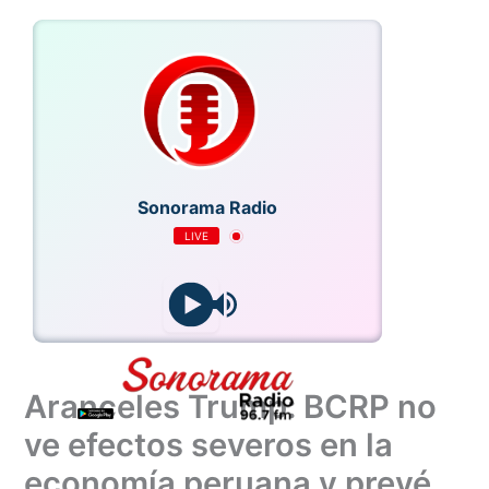
Ir
al
contenido
Sonorama Radio
LIVE
Aranceles Trump: BCRP no
ve efectos severos en la
economía peruana y prevé