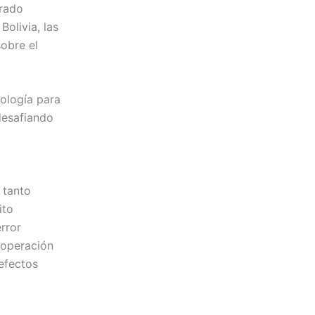
erado
Bolivia, las
obre el
ología para
desafiando
 tanto
ito
rror
 operación
efectos