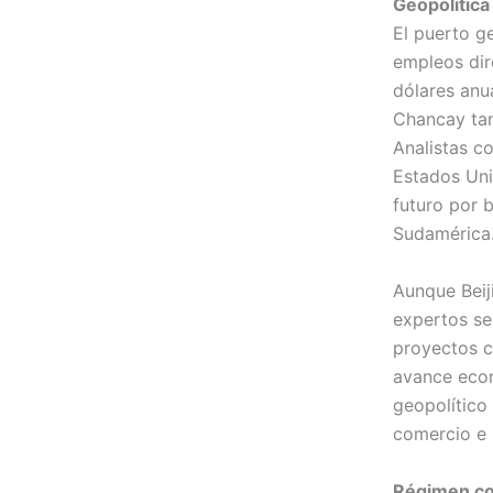
Geopolítica
El puerto g
empleos dir
dólares anu
Chancay tam
Analistas c
Estados Unid
futuro por 
Sudamérica
Aunque Beij
expertos se
proyectos c
avance econ
geopolítico
comercio e i
Régimen co