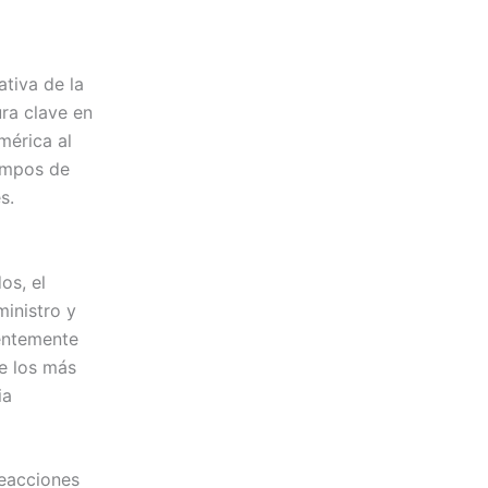
ativa de la
ura clave en
mérica al
iempos de
s.
os, el
inistro y
entemente
e los más
ia
reacciones