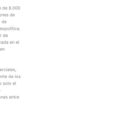
n de 8.000
ones de
o de
opolítica.
r de
zada en el
 en
erciales,
ente de los
 solo el
o
ones entre