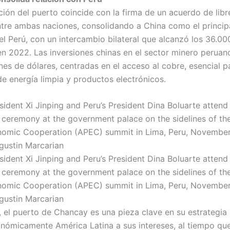
ción del puerto coincide con la firma de un acuerdo de lib
tre ambas naciones, consolidando a China como el princip
el Perú, con un intercambio bilateral que alcanzó los 36.00
en 2022. Las inversiones chinas en el sector minero perua
nes de dólares, centradas en el acceso al cobre, esencial p
de energía limpia y productos electrónicos.
ident Xi Jinping and Peru’s President Dina Boluarte attend 
ceremony at the government palace on the sidelines of the
nomic Cooperation (APEC) summit in Lima, Peru, November
ustin Marcarian
ident Xi Jinping and Peru’s President Dina Boluarte attend 
ceremony at the government palace on the sidelines of the
nomic Cooperation (APEC) summit in Lima, Peru, November
ustin Marcarian
g, el puerto de Chancay es una pieza clave en su estrategia
onómicamente América Latina a sus intereses, al tiempo qu