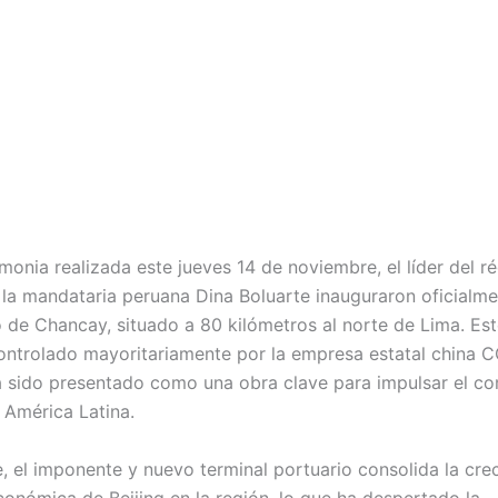
monia realizada este jueves 14 de noviembre, el líder del r
y la mandataria peruana Dina Boluarte inauguraron oficialme
de Chancay, situado a 80 kilómetros al norte de Lima. Es
ontrolado mayoritariamente por la empresa estatal china
a sido presentado como una obra clave para impulsar el c
 América Latina.
, el imponente y nuevo terminal portuario consolida la cre
conómica de Beijing en la región, lo que ha despertado la