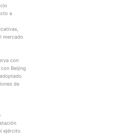
ocio
ecto a
icativas,
al mercado
erva con
 con Beijing
 adoptado
iones de
e
estación
l ejército