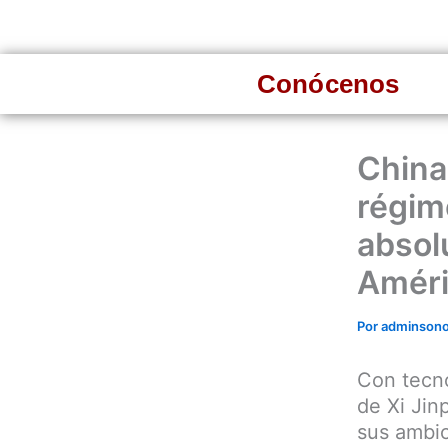
Ir
al
contenido
Conócenos
China
régim
absolu
Améri
Por
adminson
Con tecno
de Xi Jin
sus ambic