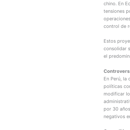
chino. En E
tensiones po
operaciones
control de 
Estos proye
consolidar 
el predomin
Controvers
En Perú, la
políticas co
modificar l
administrat
por 30 años
negativos e