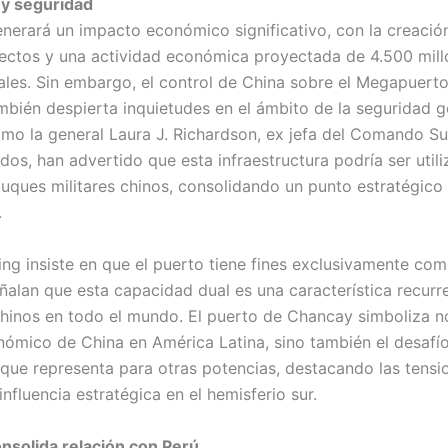
 y seguridad
enerará un impacto económico significativo, con la creació
ectos y una actividad económica proyectada de 4.500 mill
ales. Sin embargo, el control de China sobre el Megapuert
bién despierta inquietudes en el ámbito de la seguridad ge
omo la general Laura J. Richardson, ex jefa del Comando Su
os, han advertido que esta infraestructura podría ser utili
buques militares chinos, consolidando un punto estratégico
.
ing insiste en que el puerto tiene fines exclusivamente com
ñalan que esta capacidad dual es una característica recurr
hinos en todo el mundo. El puerto de Chancay simboliza no
ómico de China en América Latina, sino también el desafí
 que representa para otras potencias, destacando las tensi
nfluencia estratégica en el hemisferio sur.
nsolida relación con Perú