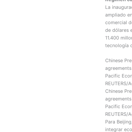
La inaugura
ampliado en
comercial d
de dólares 
11.400 millo
tecnología 
Chinese Pres
agreements 
Pacific Eco
REUTERS/Ag
Chinese Pres
agreements 
Pacific Eco
REUTERS/Ag
Para Beijin
integrar ec