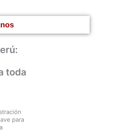
anos
erú:
a toda
stración
lave para
a