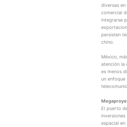
diversas en 
comercial d
integrarse p
exportacione
persisten t
chino.
México, más
atención la 
es menos di
un enfoque 
telecomunic
Megaproyec
El puerto d
inversiones
espacial en 