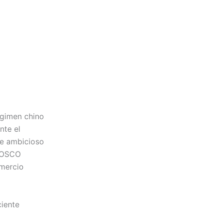
égimen chino
nte el
te ambicioso
 COSCO
omercio
ciente