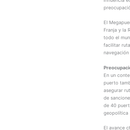
preocupació
El Megapuert
Franja y la 
todo el mun
facilitar ru
navegación 
Preocupaci
En un conte
puerto tamb
asegurar ru
de sancione
de 40 puerto
geopolítica
El avance c