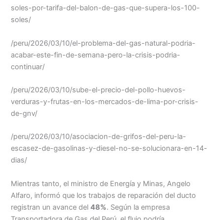
soles-por-tarifa-del-balon-de-gas-que-supera-los-100-
soles/
/peru/2026/03/10/el-problema-del-gas-natural-podria-
acabar-este-fin-de-semana-pero-la-crisis-podria-
continuar/
/peru/2026/03/10/sube-el-precio-del-pollo-huevos-
verduras-y-frutas-en-los-mercados-de-lima-por-crisis-
de-gnv/
/peru/2026/03/10/asociacion-de-grifos-del-peru-la-
escasez-de-gasolinas-y-diesel-no-se-solucionara-en-14-
dias/
Mientras tanto, el ministro de Energía y Minas, Angelo
Alfaro, informó que los trabajos de reparación del ducto
registran un avance del
48%
. Según la empresa
Transportadora de Gas del Perú, el flujo podría