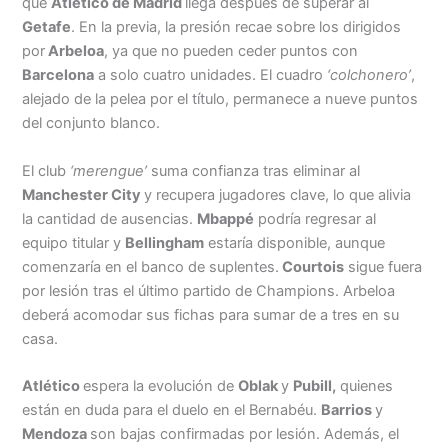
que
Atlético de Madrid
llega después de superar al
Getafe
. En la previa, la presión recae sobre los dirigidos
por
Arbeloa
, ya que no pueden ceder puntos con
Barcelona
a solo cuatro unidades. El cuadro
‘colchonero’
,
alejado de la pelea por el título, permanece a nueve puntos
del conjunto blanco.
El club
‘merengue’
suma confianza tras eliminar al
Manchester City
y recupera jugadores clave, lo que alivia
la cantidad de ausencias.
Mbappé
podría regresar al
equipo titular y
Bellingham
estaría disponible, aunque
comenzaría en el banco de suplentes.
Courtois
sigue fuera
por lesión tras el último partido de Champions. Arbeloa
deberá acomodar sus fichas para sumar de a tres en su
casa.
Atlético
espera la evolución de
Oblak
y
Pubill,
quienes
están en duda para el duelo en el Bernabéu.
Barrios
y
Mendoza
son bajas confirmadas por lesión. Además, el