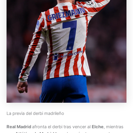
La previa del derbi madrileño
Real Madrid
afronta el derbi tras vencer al
Elche
, mientras