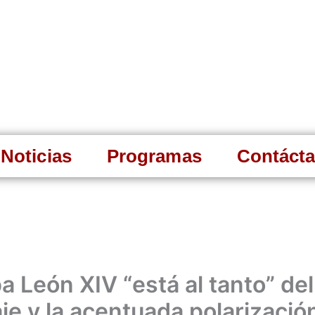
Noticias
Programas
Contáct
a León XIV “está al tanto” del
je y la acentuada polarizació