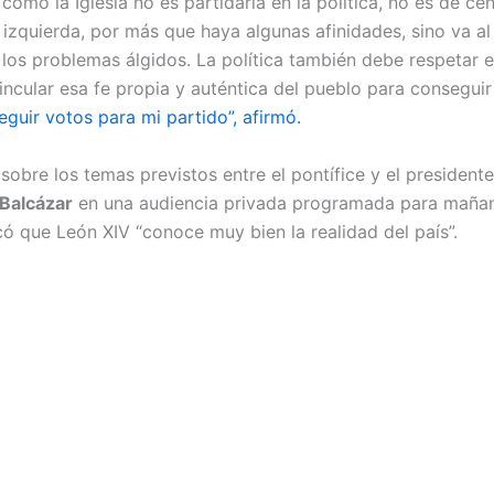
í como la Iglesia no es partidaria en la política, no es de ce
 izquierda, por más que haya algunas afinidades, sino va a
a los problemas álgidos. La política también debe respetar 
vincular esa fe propia y auténtica del pueblo para consegui
guir votos para mi partido”, afirmó.
obre los temas previstos entre el pontífice y el presidente
Balcázar
en una audiencia privada programada para mañan
có que León XIV “conoce muy bien la realidad del país”.