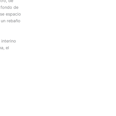
ntro, de
l fondo de
ese espacio
r un rebaño
 interino
a, el