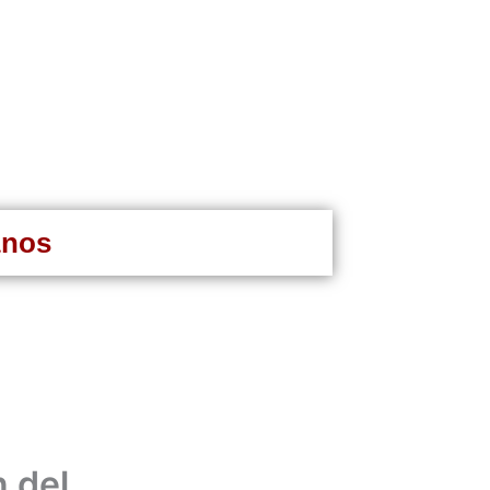
anos
n del