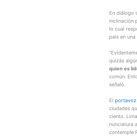
En diálogo 
inclinación 
lo cual res
país en una
“Evidentem
quizás algún
quien es lí
común. Ento
señaló.
El
portavoz 
ciudades que
ciento. Lima
nunciatura a
contemple P