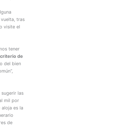
alguna
vuelta, tras
 visite el
mos tener
criterio de
io del bien
omún”,
 sugerir las
l mil por
 aloja es la
nerario
res de