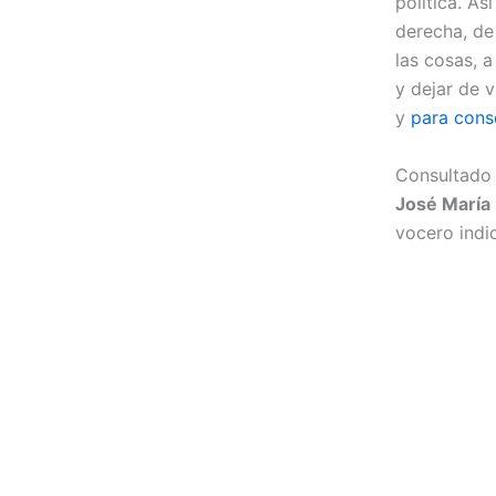
política. As
derecha, de
las cosas, 
y dejar de 
y
para conse
Consultado s
José María 
vocero indi