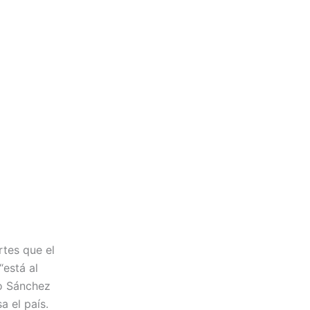
rtes que el
“está al
to Sánchez
a el país.