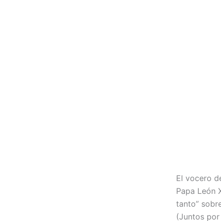
El vocero d
Papa León X
tanto” sobr
(Juntos por 