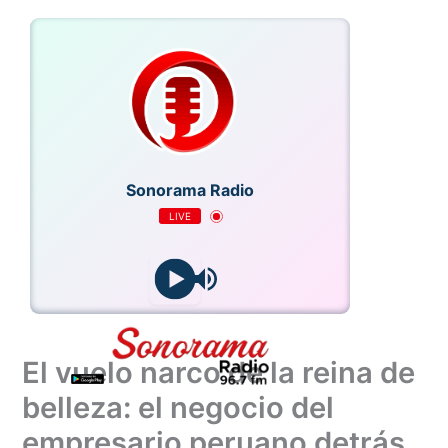
Ir
al
contenido
Sonorama Radio
LIVE
El vuelo narco de la reina de
belleza: el negocio del
empresario peruano detrás