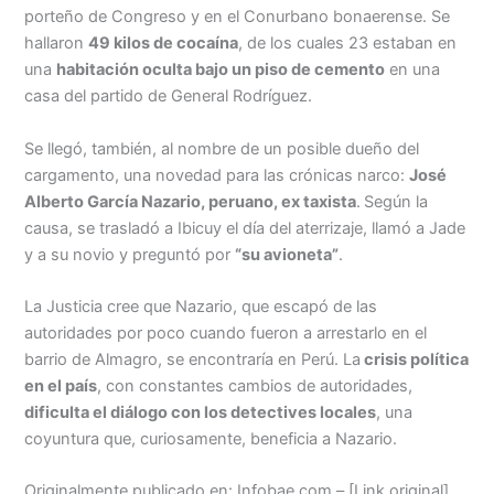
porteño de Congreso y en el Conurbano bonaerense. Se
hallaron
49 kilos de cocaína
, de los cuales 23 estaban en
una
habitación oculta bajo un piso de cemento
en una
casa del partido de General Rodríguez.
Se llegó, también, al nombre de un posible dueño del
cargamento, una novedad para las crónicas narco:
José
Alberto García Nazario, peruano, ex taxista
.
Según la
causa, se trasladó a Ibicuy el día del aterrizaje, llamó a Jade
y a su novio y preguntó por
“su avioneta”
.
La Justicia cree que Nazario, que escapó de las
autoridades por poco cuando fueron a arrestarlo en el
barrio de Almagro, se encontraría en Perú. La
crisis política
en el país
, con constantes cambios de autoridades,
dificulta el diálogo con los detectives locales
, una
coyuntura que, curiosamente, beneficia a Nazario.
Originalmente publicado en: Infobae.com – [Link original]