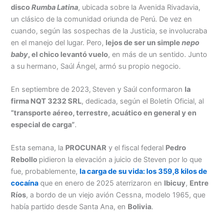
disco
Rumba Latina
, ubicada sobre la Avenida Rivadavia,
un clásico de la comunidad oriunda de Perú. De vez en
cuando, según las sospechas de la Justicia, se involucraba
en el manejo del lugar. Pero,
lejos de ser un simple
nepo
baby
, el chico levantó vuelo
, en más de un sentido. Junto
a su hermano, Saúl Ángel, armó su propio negocio.
En septiembre de 2023,
Steven y Saúl conformaron
la
firma NQT 3232 SRL
, dedicada, según el Boletín Oficial, al
“transporte aéreo, terrestre, acuático en general y en
especial de carga”
.
Esta semana, la
PROCUNAR
y el fiscal federal
Pedro
Rebollo
pidieron la elevación a juicio de Steven por lo que
fue, probablemente,
la carga de su vida: los 359,8 kilos de
cocaína
que en enero de 2025 aterrizaron en
Ibicuy
,
Entre
Ríos
, a bordo de un viejo avión Cessna, modelo 1965, que
había partido desde Santa Ana, en
Bolivia
.