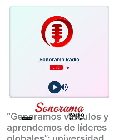
Ir
al
contenido
Sonorama Radio
LIVE
“Generamos vínculos y
aprendemos de líderes
globales”: universidad