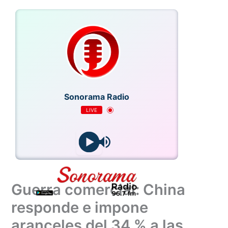
Ir
al
contenido
Sonorama Radio
LIVE
Mix)
Guerra comercial: China
responde e impone
aranceles del 34 % a las