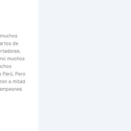
ó muchos
artos de
rtadores.
como muchos
uchos
e Perú. Pero
eron a mitad
 campeones