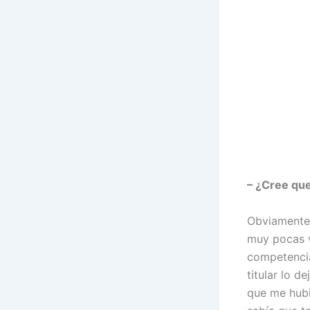
– ¿Cree que 
Obviamente,
muy pocas v
competencia
titular lo 
que me hubi