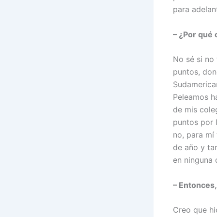
para adelan
– ¿Por qué 
No sé si no
puntos, don
Sudamerican
Peleamos ha
de mis cole
puntos por 
no, para mí
de año y ta
en ninguna 
– Entonces,
Creo que h