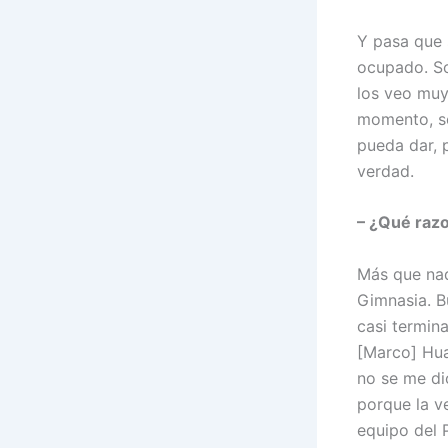
Y pasa que 
ocupado. So
los veo muy
momento, se
pueda dar, 
verdad.
– ¿Qué raz
Más que nad
Gimnasia. B
casi termin
[Marco] Hua
no se me di
porque la v
equipo del P