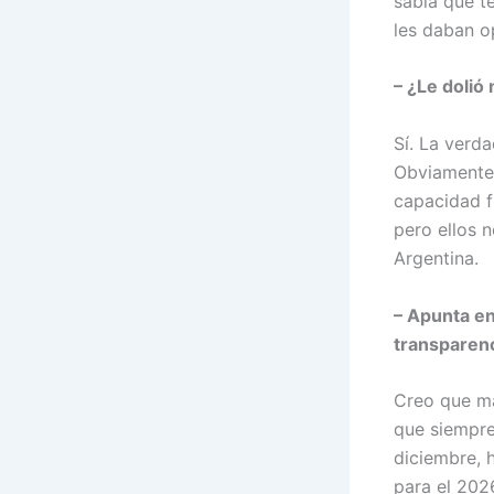
sabía que t
les daban o
– ¿Le dolió
Sí. La verd
Obviamente 
capacidad f
pero ellos 
Argentina.
– Apunta en
transparenc
Creo que má
que siempre
diciembre, 
para el 202