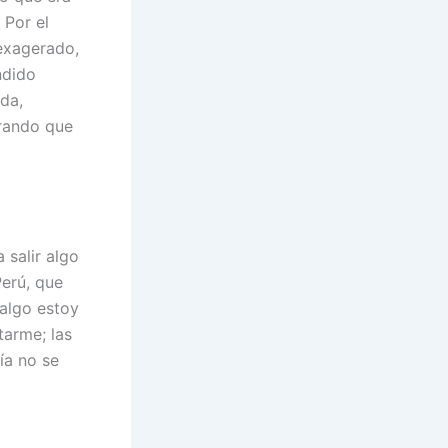
 Por el
exagerado,
ndido
da,
erando que
 salir algo
Perú, que
 algo estoy
tarme; las
ía no se