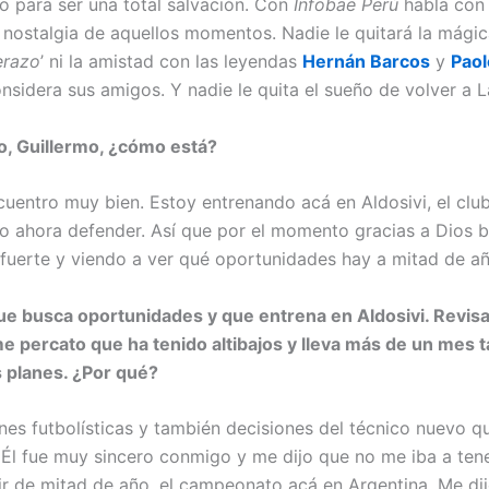
o para ser una total salvación. Con
Infobae Perú
habla con 
y nostalgia de aquellos momentos. Nadie le quitará la mági
erazo
’ ni la amistad con las leyendas
Hernán Barcos
y
Paol
nsidera sus amigos. Y nadie le quita el sueño de volver a L
o, Guillermo, ¿cómo está?
cuentro muy bien. Estoy entrenando acá en Aldosivi, el cl
o ahora defender. Así que por el momento gracias a Dios b
fuerte y viendo a ver qué oportunidades hay a mitad de añ
ue busca oportunidades y que entrena en Aldosivi. Revis
me percato que ha tenido altibajos y lleva más de un mes 
s planes. ¿Por qué?
nes futbolísticas y también decisiones del técnico nuevo 
. Él fue muy sincero conmigo y me dijo que no me iba a ten
tir de mitad de año, el campeonato acá en Argentina. Me di