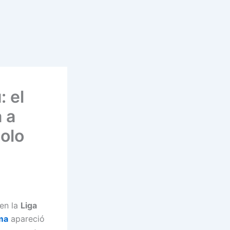
: el
a a
aolo
 en la
Liga
ma
apareció