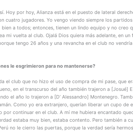
sí. Hoy por hoy, Alianza está en el puesto de lateral derec
n cuatro jugadores. Yo vengo viendo siempre los partidos 
 bien a todos; entonces, tienen un lindo equipo y no creo q
a mi vuelta al club. Ojalá Dios quiera más adelante, en un 
porque tengo 26 años y una revancha en el club no vendría 
ones le esgrimieron para no mantenerse?
a el club que no hizo el uso de compra de mi pase, que er
ueno, en el transcurso del año también trajeron a [Josué] E
ando el año lo trajeron a [D’ Alessandro] Montenegro. Tamb
mán. Como yo era extranjero, querían liberar un cupo de e
o por continuar en el club. A mí me hubiera encantado que
erdad estaba muy bien, estaba contento. Pero también a cu
erú no le cierro las puertas, porque la verdad sería hermos