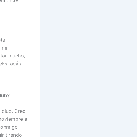
entonces,
tá.
é mi
rtar mucho,
elva acá a
club?
l club. Creo
 noviembre a
 conmigo
ir tirando