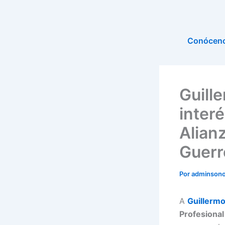
Ir
al
contenido
Conócen
Guill
interé
Alian
Guerr
Por
adminson
A
Guillermo
Profesional