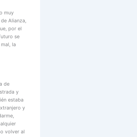
ho muy
de Alianza,
ue, por el
futuro se
mal, la
a de
strada y
ién estaba
xtranjero y
darme,
alquier
o volver al