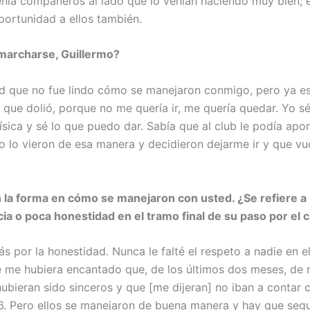
enía compañeros al lado que lo venían haciendo muy bien; 
portunidad a ellos también.
 marcharse, Guillermo?
ad que no fue lindo cómo se manejaron conmigo, pero ya es
que dolió, porque no me quería ir, me quería quedar. Yo s
ísica y sé lo que puedo dar. Sabía que al club le podía apo
no lo vieron de esa manera y decidieron dejarme ir y que vu
 la forma en cómo se manejaron con usted. ¿Se refiere a
ia o poca honestidad en el tramo final de su paso por el 
s por la honestidad. Nunca le falté el respeto a nadie en e
 me hubiera encantado que, de los últimos dos meses, de
hubieran sido sinceros y que [me dijeran] no iban a contar
6. Pero ellos se manejaron de buena manera y hay que segu