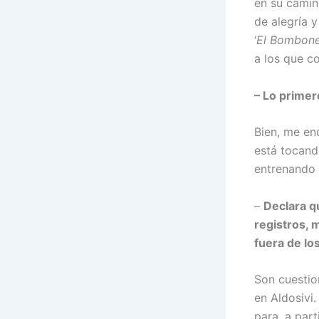
en su camin
de alegría 
‘
El Bombon
a los que co
– Lo primer
Bien, me en
está tocand
entrenando 
–
Declara q
registros, 
fuera de lo
Son cuestio
en Aldosivi
para, a par