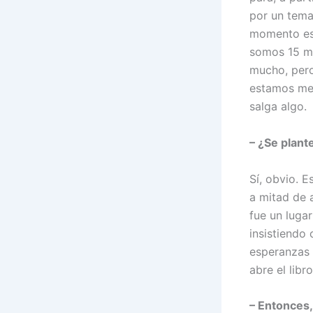
por un tema 
momento est
somos 15 má
mucho, pero
estamos met
salga algo.
– ¿Se plant
Sí, obvio. E
a mitad de 
fue un luga
insistiendo
esperanzas 
abre el libr
– Entonces, 