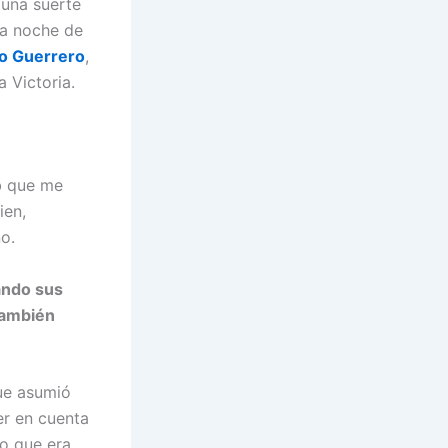
una suerte
ca noche de
o Guerrero
,
a Victoria.
ub que me
ien,
o.
ando sus
también
que asumió
er en cuenta
jo que era