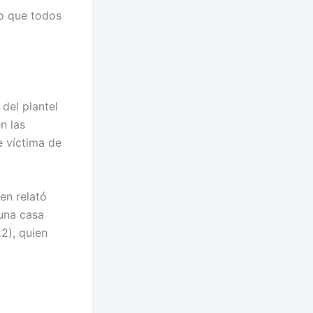
do que todos
del plantel
n las
e víctima de
en relató
 una casa
2), quien