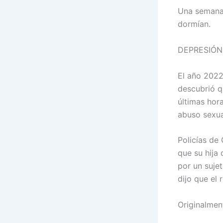
Una semana 
dormían.
DEPRESIÓN
El año 2022
descubrió q
últimas hor
abuso sexua
Policías de 
que su hija 
por un suje
dijo que el
Originalment