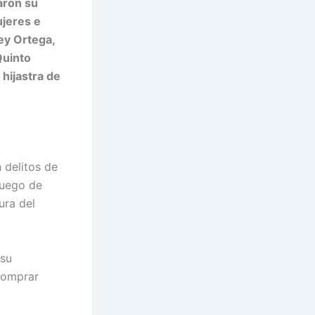
naron su
ujeres e
ey Ortega,
Quinto
hijastra de
 delitos de
luego de
ura del
 su
 comprar