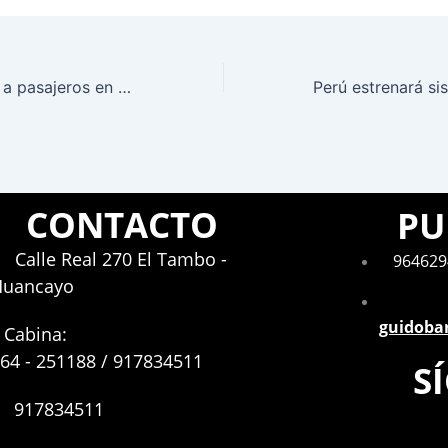
Multas por llevar a pasajeros en motos en el Perú serán las más altas de toda la región
CONTACTO
PU
Calle Real 270 El Tambo -
964629
Huancayo
guidoba
Cabina:
64 - 251188 / 917834511
S
917834511