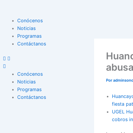
Ir
al
contenido
Menu
Conócenos
Noticias
Programas
Contáctanos
Huanc
abusa
Conócenos
Por
adminson
Noticias
Programas
Huancayo
Contáctanos
fiesta pa
UGEL Huan
cobros i