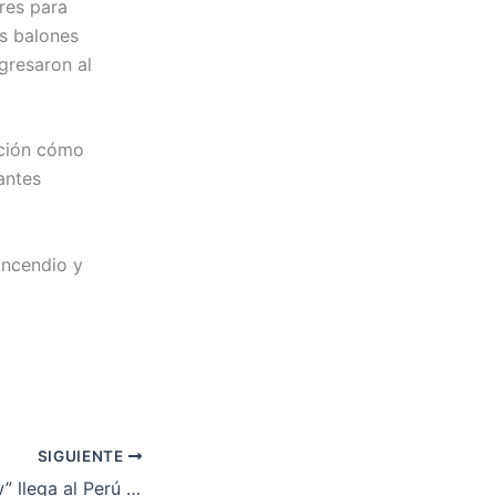
res para
os balones
gresaron al
ación cómo
antes
incendio y
SIGUIENTE
“La Reina del Flow” llega al Perú con espectáculo en vivo