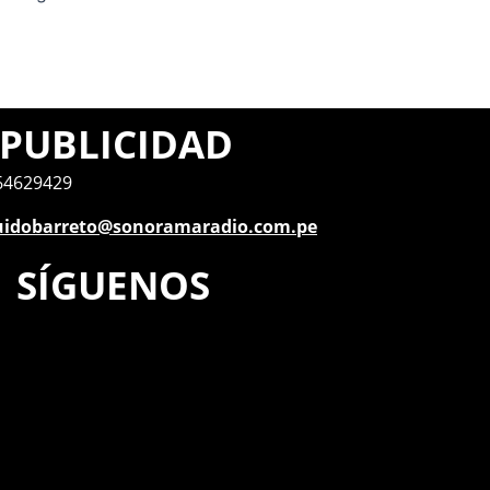
PUBLICIDAD
64629429
uidobarreto@sonoramaradio.com.pe
SÍGUENOS