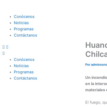
Ir
al
contenido
Menu
Conócenos
Noticias
Programas
Contáctanos
Huanc
Chilc
Conócenos
Por
adminson
Noticias
Programas
Un incendio
Contáctanos
en la inter
materiales 
El fuego, q