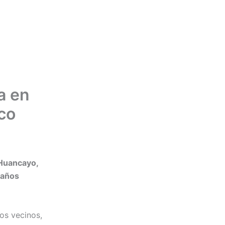
a en
co
 Huancayo,
daños
los vecinos,