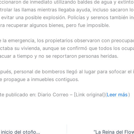
ccionaron de inmediato utilizando baldes de agua y extinto
trolar las llamas mientras llegaba ayuda, incluso sacaron l
 evitar una posible explosión. Policías y serenos también in
ra recuperar algunos bienes, pero fue imposible.
 la emergencia, los propietarios observaron con preocup
ectaba su vivienda, aunque se confirmó que todos los ocup
acuar a tiempo y no se reportaron personas heridas.
pués, personal de bomberos llegó al lugar para sofocar el 
se propague a inmuebles contiguos.
e publicado en: Diario Correo – [Link original](
Leer más
)
Senamhi anuncia inicio del otoño 2026 con temperaturas por encima de lo habitual en la costa peruana