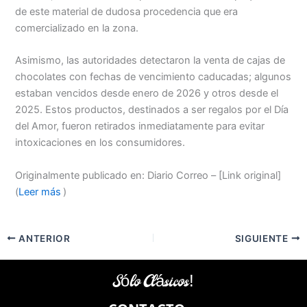
de este material de dudosa procedencia que era
comercializado en la zona.
Asimismo, las autoridades detectaron la venta de cajas de
chocolates con fechas de vencimiento caducadas; algunos
estaban vencidos desde enero de 2026 y otros desde el
2025. Estos productos, destinados a ser regalos por el Día
del Amor, fueron retirados inmediatamente para evitar
intoxicaciones en los consumidores.
Originalmente publicado en: Diario Correo – [Link original]
(
Leer más
)
ANTERIOR
SIGUIENTE
Sólo Clásicos!