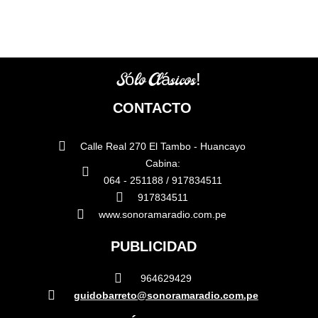
Sólo Clásicos!
CONTACTO
Calle Real 270 El Tambo - Huancayo
Cabina:
064 - 251188 / 917834511
917834511
www.sonoramaradio.com.pe
PUBLICIDAD
964629429
guidobarreto@sonoramaradio.com.pe