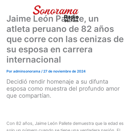
Ir
al
Jaime León Pallete, un
contenido
atleta peruano de 82 años
que corre con las cenizas de
su esposa en carrera
internacional
Por
adminsonorama
/
27 de noviembre de 2024
Decidió rendir homenaje a su difunta
esposa como muestra del profundo amor
que compartían.
Con 82 años, Jaime León Pallete demuestra que la edad es
solo un número cuando se tiene una verdadera pasión. El