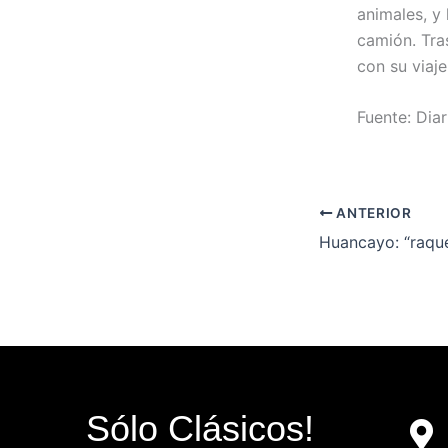
animales, y
camión. Tra
con su viaje
Fuente: Dia
ANTERIOR
Sólo Clásicos!