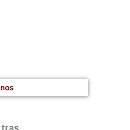
anos
 tras