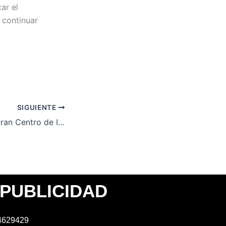
ar el
 continuar
SIGUIENTE
Huancayo: Clausuran Centro de Inspección Técnica Vehicular por emitir certificados irregulares
PUBLICIDAD
4629429