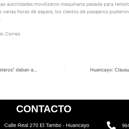
 las autoridades movilizaron maquinaria pesada para remolc
s varias horas de espera, los cientos de pasajeros pudieron
.
rio Correo
Huancayo: “raqueteros” daban abrazos a víctimas para robarles
CONTACTO
Calle Real 270 El Tambo - Huancayo
96