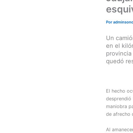
esqui
Por
adminson
Un camión
en el kil
provincia
quedó res
El hecho oc
desprendió 
maniobra pa
de afrecho 
Al amanecer