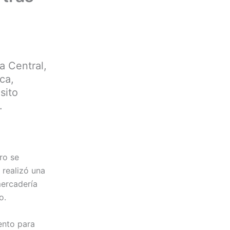
a Central,
ca,
sito
.
ro se
 realizó una
mercadería
o.
ento para