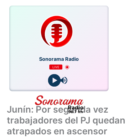
Ir
al
contenido
Sonorama Radio
LIVE
Junín: Por segunda vez
trabajadores del PJ quedan
atrapados en ascensor