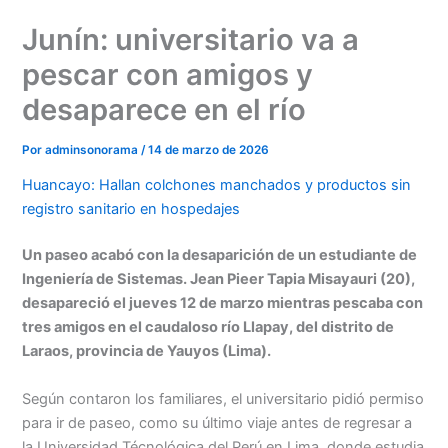
Ir
Junín: universitario va a
al
contenido
pescar con amigos y
desaparece en el río
Por
adminsonorama
/
14 de marzo de 2026
Huancayo: Hallan colchones manchados y productos sin
registro sanitario en hospedajes
Un paseo acabó con la desaparición de un estudiante de
Ingeniería de Sistemas. Jean Pieer Tapia Misayauri (20),
desapareció el jueves 12 de marzo mientras pescaba con
tres amigos en el caudaloso río Llapay, del distrito de
Laraos, provincia de Yauyos (Lima).
Según contaron los familiares, el universitario pidió permiso
para ir de paseo, como su último viaje antes de regresar a
la Universidad Técnológica del Perú en Lima, donde estudia