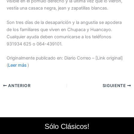
visible en el pómulo derecho y la última vez que lo vieron,
vestía una casaca negra, jean y zapatillas blancas.
Son tres días de la desaparición y la angustia se apodera
de los familiares que viven en Chupaca y Huancayo.
Cualquier ayuda deben comunicarse a los teléfonos
931934 625 o 064-439101.
Originalmente publicado en: Diario Correo – [Link original]
(
Leer más
)
ANTERIOR
SIGUIENTE
Sólo Clásicos!