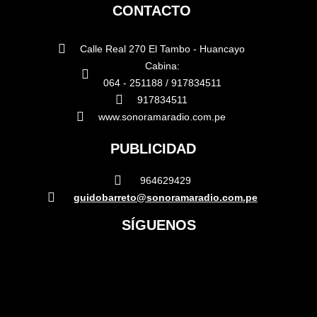
CONTACTO
Calle Real 270 El Tambo - Huancayo
Cabina:
064 - 251188 / 917834511
917834511
www.sonoramaradio.com.pe
PUBLICIDAD
964629429
guidobarreto@sonoramaradio.com.pe
SÍGUENOS