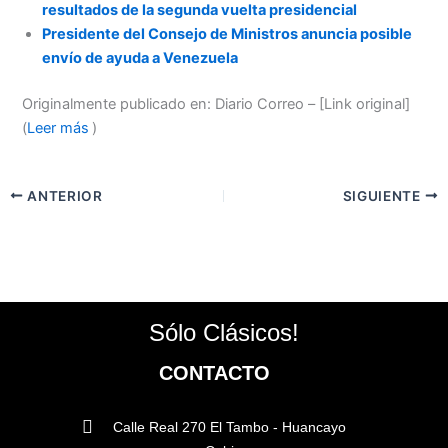
resultados de la segunda vuelta presidencial
Presidente del Consejo de Ministros anuncia posible
envío de ayuda a Venezuela
Originalmente publicado en: Diario Correo – [Link original]
(
Leer más
)
ANTERIOR
SIGUIENTE
Sólo Clásicos!
CONTACTO
Calle Real 270 El Tambo - Huancayo