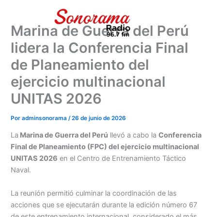
Ir
al
Marina de Guerra del Perú
contenido
lidera la Conferencia Final
de Planeamiento del
ejercicio multinacional
UNITAS 2026
Por
adminsonorama
/
26 de junio de 2026
La
Marina de Guerra del Perú
llevó a cabo la
Conferencia
Final de Planeamiento (FPC) del ejercicio multinacional
UNITAS 2026
en el Centro de Entrenamiento Táctico
Naval.
La reunión permitió culminar la coordinación de las
acciones que se ejecutarán durante la edición número 67
de este entrenamiento internacional, considerado el más