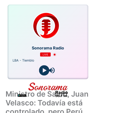
Ir
al
contenido
Sonorama Radio
LIVE
AMELBA - Tiemblo
Ministro de Salud, Juan
Velasco: Todavía está
controlado, pero Perú