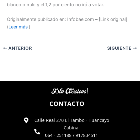
blanco o nulo y el 1,2 por ciento no irá a votar.
Originalmente publicado en: Infobae.com – [Link original]
(
Leer más
)
ANTERIOR
SIGUIENTE
Sólo Clásicos!
CONTACTO
Calle Real 270 El Tambo - Huancayo
Cabina:
064 - 251188 / 917834511