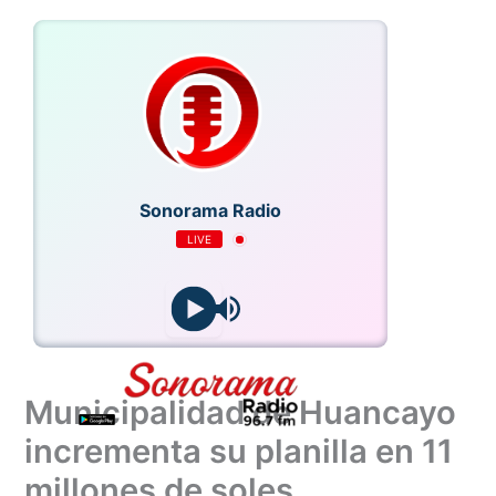
Ir
al
contenido
Sonorama Radio
LIVE
 1987
Municipalidad de Huancayo
incrementa su planilla en 11
millones de soles