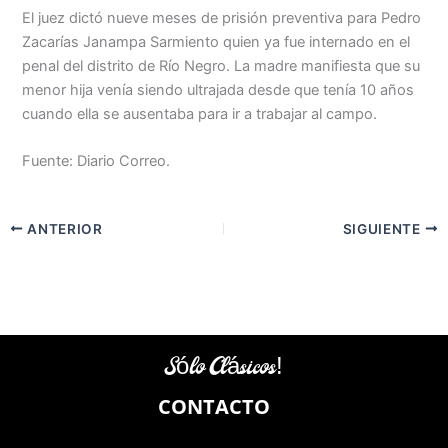
El juez dictó nueve meses de prisión preventiva para Pedro
Zacarías Janampa Sarmiento quien ya fue internado en el
penal del distrito de Río Negro. La madre manifiesta que su
menor hija venía siendo ultrajada desde que tenía 10 años
cuando ella se ausentaba para ir a trabajar al campo.
Fuente: Diario Correo.
ANTERIOR
SIGUIENTE
Sólo Clásicos!
CONTACTO