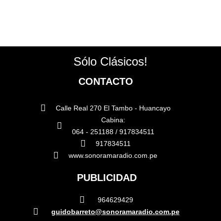
Sólo Clásicos!
CONTACTO
Calle Real 270 El Tambo - Huancayo
Cabina:
064 - 251188 / 917834511
917834511
www.sonoramaradio.com.pe
PUBLICIDAD
964629429
guidobarreto@sonoramaradio.com.pe