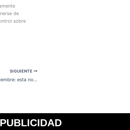
iamente
enerse de
ontrol sobre
SIGUIENTE
Luna llena de noviembre: esta noche mira al cielo para observar la superluna
PUBLICIDAD