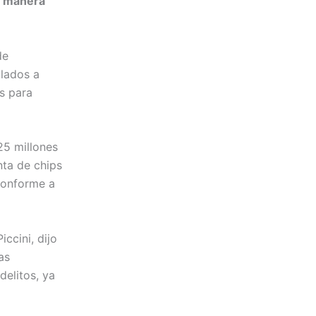
e manera
de
ulados a
s para
25 millones
nta de chips
 conforme a
ccini, dijo
as
delitos, ya