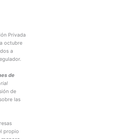
ión Privada
 a octubre
ados a
egulador.
nes de
rial
sión de
sobre las
resas
el propio