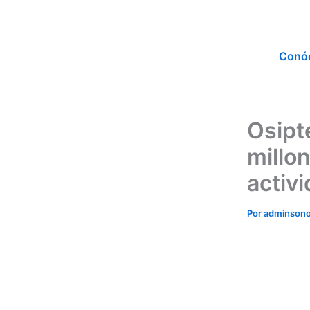
Ir
al
contenido
Conó
Osipt
millo
activi
Por
adminson