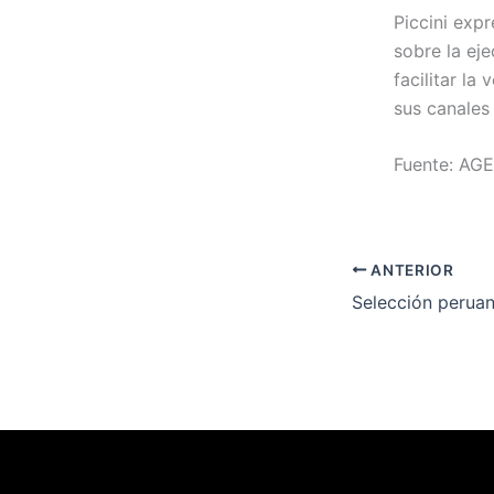
Piccini exp
sobre la ej
facilitar la
sus canales
Fuente: AG
ANTERIOR