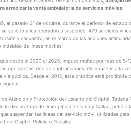
cada uno desde el ámbito de sus competencias,
trabajan d
ra erradicar la venta ambulatoria de servicios móviles
.
ló, el pasado 31 de octubre, durante el periodo de estado 
 se solicitó a las operadoras suspender 479 servicios vinc
torsión y secuestro, en el marco de las acciones articulada
o indebido de líneas móviles.
o que desde el 2020 al 2025, impuso multas por más de S/1
sas operadoras, debido a infracciones relacionadas a la ve
la vía pública. Desde el 2015, esta práctica está prohibida
 vigente.
 de Atención y Protección del Usuario del Osiptel, Tatiana Pi
de la declaratoria de emergencia de Lima y Callao, pidió a l
ue suspendan las líneas del servicio móvil utilizadas para 
ud del Osiptel, Policía o Fiscalía.