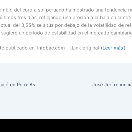
cambio del euro a sol peruano ha mostrado una tendencia n
últimos tres días, reflejando una presión a la baja en la cot
actual del 3,55% se sitúa por debajo de la volatilidad de ref
e sugiere un periodo de estabilidad en el mercado cambiario
e publicado en: Infobae.com – [Link original](
Leer más
)
Precio del dólar bajó en Perú: Así cerró el tipo de cambio hoy 1 de junio