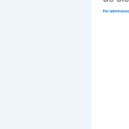
Por
adminson