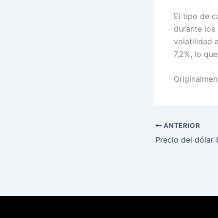
El tipo de 
durante los 
volatilidad 
7,2%, lo qu
Originalment
ANTERIOR