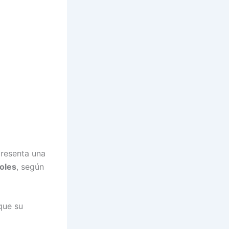
presenta una
oles
, según
que su