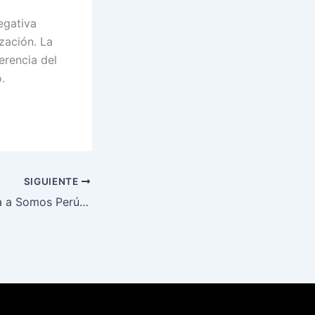
egativa
ización. La
erencia del
.
SIGUIENTE
José Jerí renuncia a Somos Perú tras 13 años de militancia