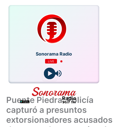
Ir
al
contenido
Sonorama Radio
LIVE
Puente Piedra: Policía
capturó a presuntos
extorsionadores acusados