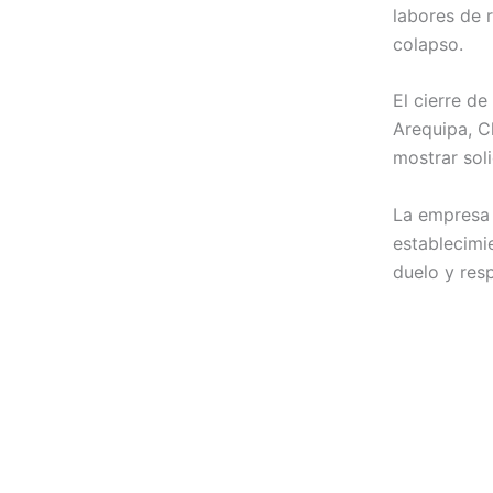
labores de 
colapso.
El cierre d
Arequipa, Ch
mostrar soli
La empresa 
establecimi
duelo y res