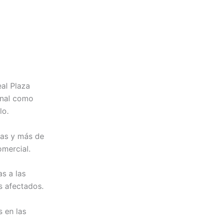
al Plaza
onal como
lo.
das y más de
omercial.
s a las
s afectados.
 en las