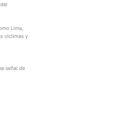
 del
como Lima,
as víctimas y
na señal de