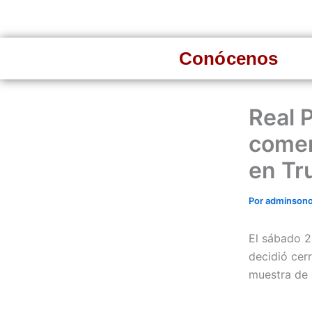
Ir
al
contenido
Conócenos
Real 
comer
en Tru
Por
adminson
El sábado 2
decidió cer
muestra de d