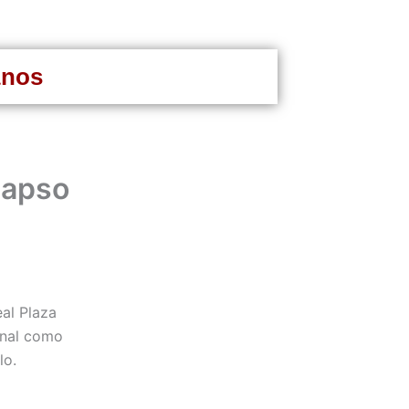
anos
lapso
al Plaza
onal como
lo.