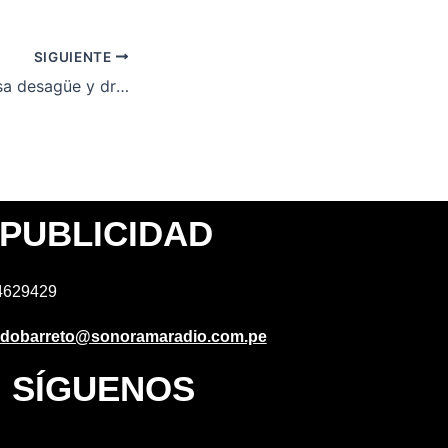
SIGUIENTE
Huancayo: Colapsa desagüe y drenaje pluvial e inunda 30 viviendas
PUBLICIDAD
4629429
idobarreto@sonoramaradio.com.pe
SÍGUENOS