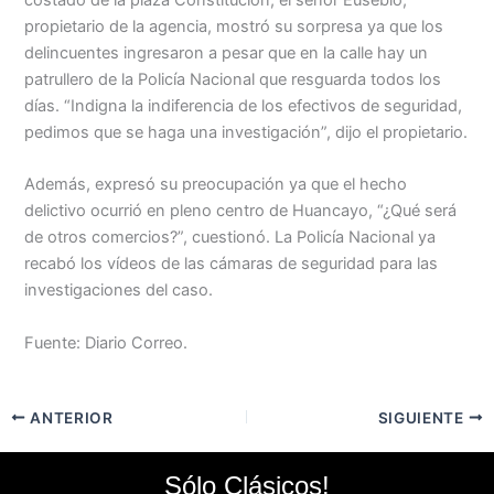
Menu
costado de la plaza Constitución, el señor Eusebio,
propietario de la agencia, mostró su sorpresa ya que los
delincuentes ingresaron a pesar que en la calle hay un
patrullero de la Policía Nacional que resguarda todos los
días. “Indigna la indiferencia de los efectivos de seguridad,
pedimos que se haga una investigación”, dijo el propietario.
Además, expresó su preocupación ya que el hecho
delictivo ocurrió en pleno centro de Huancayo, “¿Qué será
de otros comercios?”, cuestionó. La Policía Nacional ya
recabó los vídeos de las cámaras de seguridad para las
investigaciones del caso.
Fuente: Diario Correo.
ANTERIOR
SIGUIENTE
Sólo Clásicos!