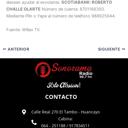
desean ayudar al exvolante.
SCOTIABANK: ROBERTO
CHALLE OLARTE
Número de cuenta: 8701166350.
Mediante Plin o Yape al número de teléfono 988925944.
Fuente: Willax TV.
ANTERIOR
SIGUIENTE
Sólo Clásicos!
CONTACTO
Calle Real 270 El Tambo - Huancayo
Cabina:
064 - 251188 / 917834511