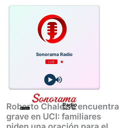
Ir
al
contenido
Sonorama Radio
LIVE
2
Roberto Chale se encuentra
grave en UCI: familiares
piden una oración para el