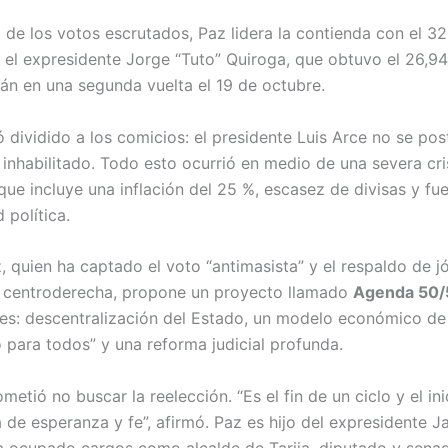
 de los votos escrutados, Paz lidera la contienda con el 32
 el expresidente Jorge “Tuto” Quiroga, que obtuvo el 26,
rán en una segunda vuelta el 19 de octubre.
 dividido a los comicios: el presidente Luis Arce no se pos
 inhabilitado. Todo esto ocurrió en medio de una severa cri
ue incluye una inflación del 25 %, escasez de divisas y fue
d política.
, quien ha captado el voto “antimasista” y el respaldo de j
 centroderecha, propone un proyecto llamado
Agenda 50/
ares: descentralización del Estado, un modelo económico de
o para todos” y una reforma judicial profunda.
etió no buscar la reelección. “Es el fin de un ciclo y el in
 de esperanza y fe”, afirmó. Paz es hijo del expresidente 
 ocupado cargos como alcalde de Tarija, diputado y senad