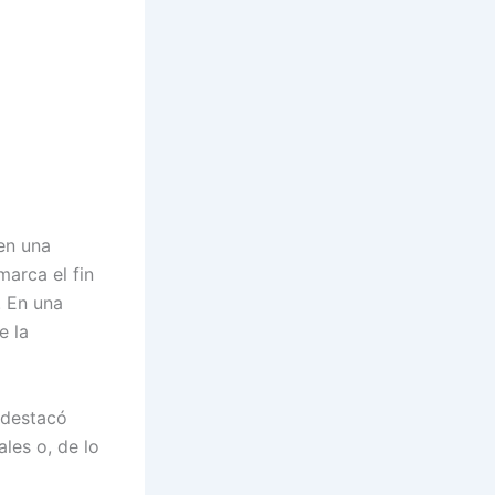
en una
marca el fin
 En una
e la
 destacó
les o, de lo