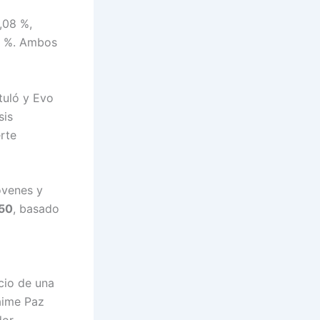
,08 %,
94 %. Ambos
tuló y Evo
sis
rte
óvenes y
50
, basado
icio de una
Jaime Paz
or.