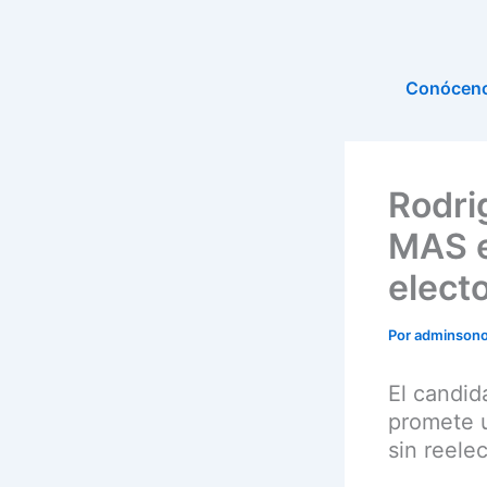
Ir
al
contenido
Conócen
Rodrig
MAS e
electo
Por
adminson
El candid
promete u
sin reele