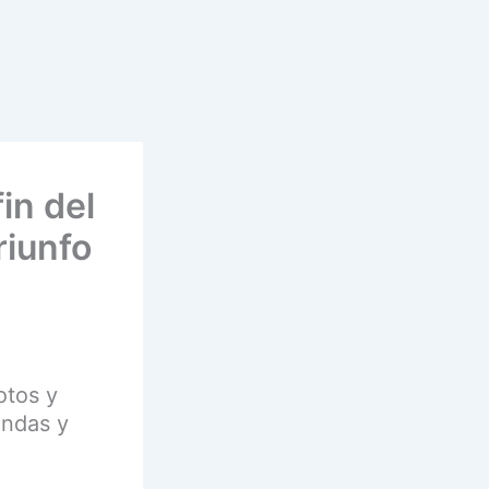
in del
riunfo
otos y
undas y