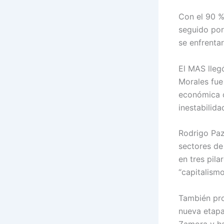
Con el 90 %
seguido por
se enfrenta
El MAS llegó
Morales fue
económica q
inestabilida
Rodrigo Paz
sectores de
en tres pil
“capitalism
También prom
nueva etapa
Zamora y ha