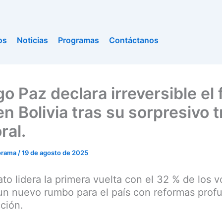
os
Noticias
Programas
Contáctanos
o Paz declara irreversible el f
n Bolivia tras su sorpresivo t
ral.
orama
/
19 de agosto de 2025
ato lidera la primera vuelta con el 32 % de los v
n nuevo rumbo para el país con reformas prof
cción.