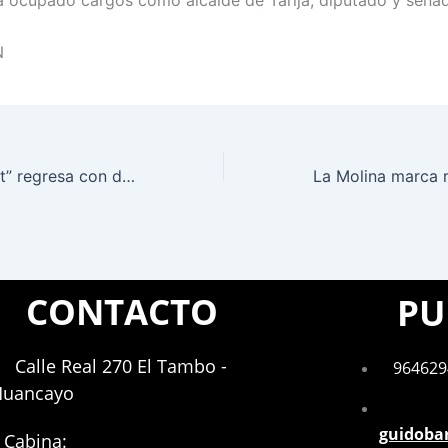
N
“The Terminal List” regresa con doble sorpresa: nueva temporada y precuela en camino
CONTACTO
PU
Calle Real 270 El Tambo -
964629
Huancayo
guidoba
Cabina: