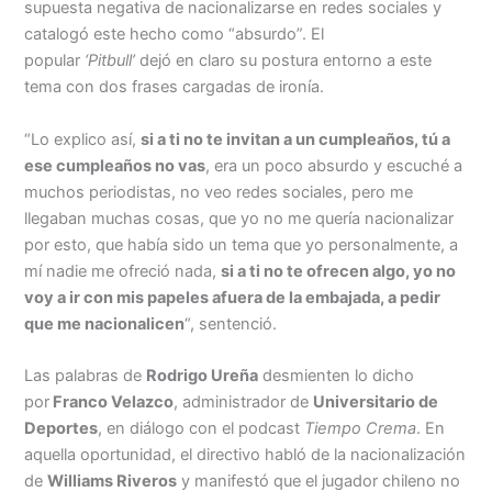
supuesta negativa de nacionalizarse en redes sociales y
catalogó este hecho como “absurdo”. El
popular
‘Pitbull’
dejó en claro su postura entorno a este
tema con dos frases cargadas de ironía.
“Lo explico así,
si a ti no te invitan a un cumpleaños, tú a
ese cumpleaños no vas
, era un poco absurdo y escuché a
muchos periodistas, no veo redes sociales, pero me
llegaban muchas cosas, que yo no me quería nacionalizar
por esto, que había sido un tema que yo personalmente, a
mí nadie me ofreció nada,
si a ti no te ofrecen algo, yo no
voy a ir con mis papeles afuera de la embajada, a pedir
que me nacionalicen
“, sentenció.
Las palabras de
Rodrigo Ureña
desmienten lo dicho
por
Franco Velazco
, administrador de
Universitario de
Deportes
, en diálogo con el podcast
Tiempo Crema
. En
aquella oportunidad, el directivo habló de la nacionalización
de
Williams Riveros
y manifestó que el jugador chileno no