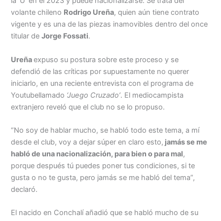
la ‘U’ en el 2023 y puede nacionalizarse. Se trata del
volante chileno
Rodrigo Ureña
, quien aún tiene contrato
vigente y es una de las piezas inamovibles dentro del once
titular de
Jorge Fossati
.
Ureña
expuso su postura sobre este proceso y se
defendió de las críticas por supuestamente no querer
iniciarlo, en una reciente entrevista con el programa de
Youtubellamado
‘Juego Cruzado’
. El mediocampista
extranjero reveló que el club no se lo propuso.
“No soy de hablar mucho, se habló todo este tema, a mí
desde el club, voy a dejar súper en claro esto,
jamás se me
habló de una nacionalización, para bien o para mal
,
porque después tú puedes poner tus condiciones, si te
gusta o no te gusta, pero jamás se me habló del tema”,
declaró.
El nacido en Conchalí añadió que se habló mucho de su