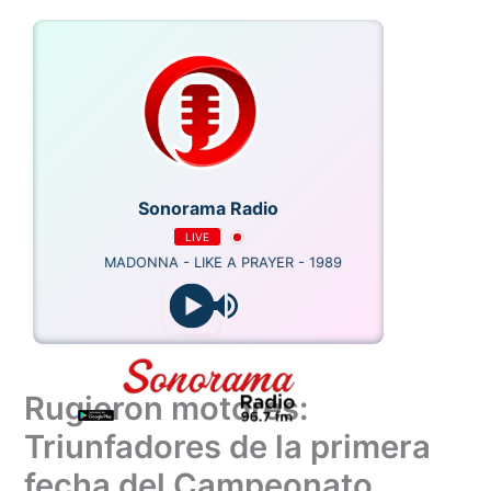
Ir
al
contenido
Sonorama Radio
LIVE
MADONNA - LIKE A PRAYER - 1989
Rugieron motores:
Triunfadores de la primera
fecha del Campeonato