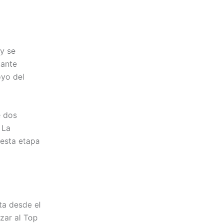
y se
tante
oyo del
e dos
 La
 esta etapa
ta desde el
zar al Top