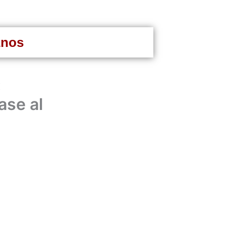
anos
:
ase al