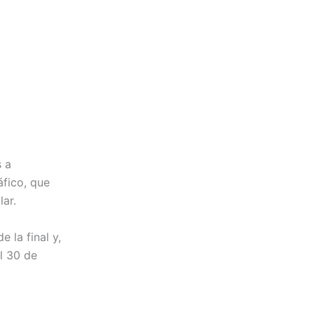
s a
fico, que
ar.
 la final y,
el 30 de