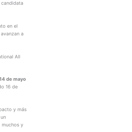
a candidata
to en el
e avanzan a
tional All
 14 de mayo
do 16 de
mpacto y más
 un
a muchos y