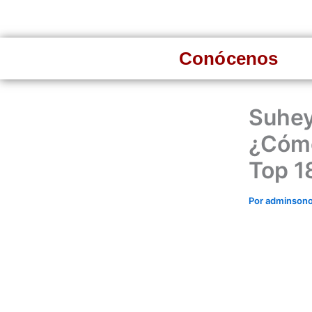
Ir
al
contenido
Conócenos
Suheyn
¿Cómo
Top 1
Por
adminson