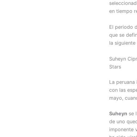
seleccionad
en tiempo r
El periodo 
que se defi
la siguiente
Suheyn Cipri
Stars
La peruana 
con las espe
mayo, cuand
Suheyn
se l
de uno qued
imponente v