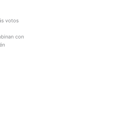
ás votos
mbinan con
ién