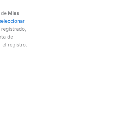
l de
Miss
seleccionar
 registrado,
nta de
el registro.