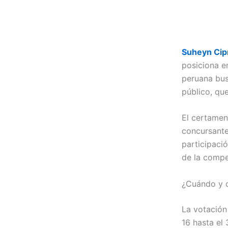
Suheyn Cip
posiciona e
peruana bus
público, qu
El certamen
concursante
participaci
de la compe
¿Cuándo y c
La votación
16 hasta el