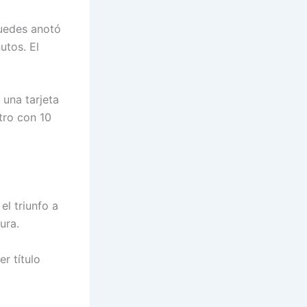
Guedes anotó
utos. El
 una tarjeta
tro con 10
el triunfo a
ura.
r título