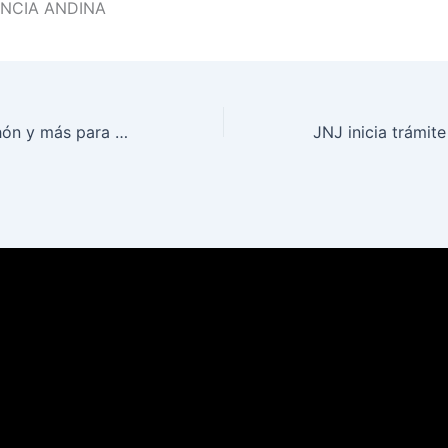
ENCIA ANDINA
Tanta wawa, lechón y más para atraer a 20 mil visitantes durante el feriado largo en Chupaca