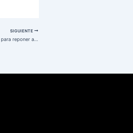
SIGUIENTE
JNJ inicia trámite para reponer a Delia Espinoza como fiscal de la Nación tras una semana de la orden judicial