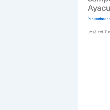
Ayac
Por
adminson
José «el Tun