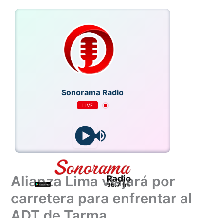
Ir
al
contenido
Sonorama Radio
LIVE
Alianza Lima viajará por
carretera para enfrentar al
ADT de Tarma