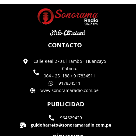
Sólo Clásicos!
CONTACTO
Calle Real 270 El Tambo - Huancayo
Cabina:
064 - 251188 / 917834511
917834511
www.sonoramaradio.com.pe
PUBLICIDAD
964629429
guidobarreto@sonoramaradio.com.pe