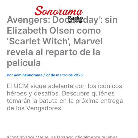
Ir
al
Avengers: Doomsday’: sin
contenido
Elizabeth Olsen como
‘Scarlet Witch’, Marvel
revela al reparto de la
película
Por
adminsonorama
/
27 de marzo de 2025
El UCM sigue adelante con los icónicos
héroes y desafíos. Descubre quiénes
tomarán la batuta en la próxima entrega
de los Vengadores.
¡Confirmado! Marvel ha lanzado oficialmente quiénes