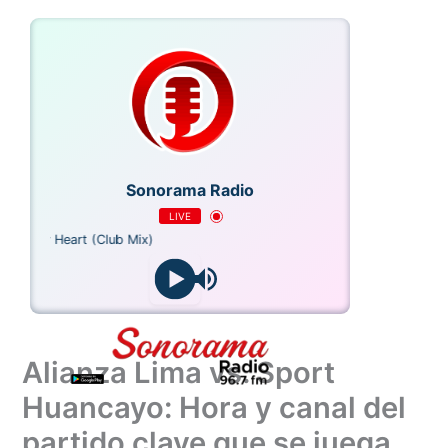
Ir
al
contenido
Sonorama Radio
LIVE
To My Heart (Club Mix)
Alianza Lima vs. Sport
Huancayo: Hora y canal del
partido clave que se juega