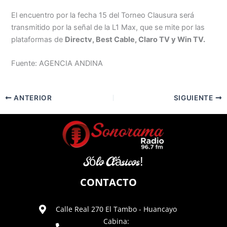
El encuentro por la fecha 15 del Torneo Clausura será
transmitido por la señal de la L1 Max, que se mite por las
plataformas de
Directv, Best Cable, Claro TV y Win TV.
Fuente: AGENCIA ANDINA
ANTERIOR
SIGUIENTE
Sólo Clásicos!
CONTACTO
Calle Real 270 El Tambo - Huancayo
Cabina: