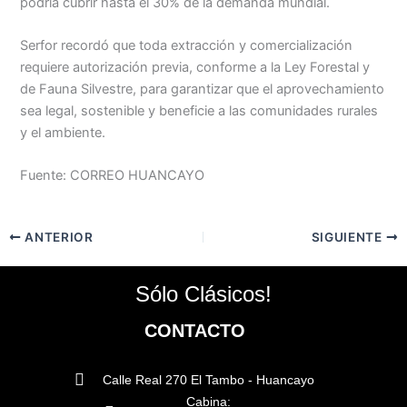
podría cubrir hasta el 30% de la demanda mundial.
Serfor recordó que toda extracción y comercialización
requiere autorización previa, conforme a la Ley Forestal y
de Fauna Silvestre, para garantizar que el aprovechamiento
sea legal, sostenible y beneficie a las comunidades rurales
y el ambiente.
Fuente: CORREO HUANCAYO
ANTERIOR
SIGUIENTE
Sólo Clásicos!
CONTACTO
Calle Real 270 El Tambo - Huancayo
Cabina: