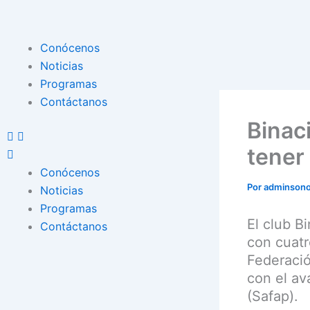
Ir
al
contenido
Menu
Conócenos
Noticias
Programas
Contáctanos
Binaci
tener
Conócenos
Por
adminson
Noticias
Programas
El club B
Contáctanos
con cuatr
Federació
con el av
(Safap).