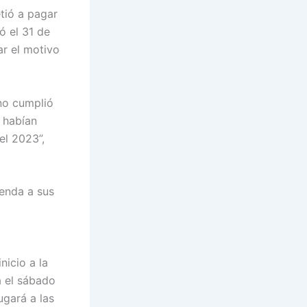
tió a pagar
ó el 31 de
ar el motivo
no cumplió
 habían
el 2023”,
ienda a sus
icio a la
a el sábado
ugará a las