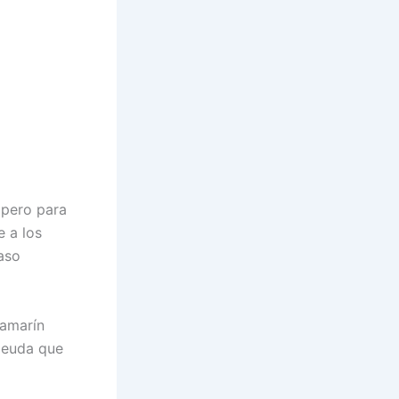
 pero para
e a los
aso
lamarín
 deuda que