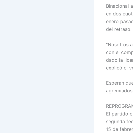
Binacional 
en dos cuota
enero pasad
del retraso.
“Nosotros a
con el comp
dado la lice
explicó el v
Esperan que
agremiados
REPROGRAM
El partido 
segunda fec
15 de febre