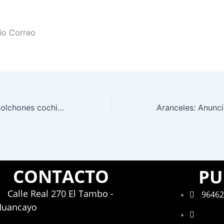
rio Correo
Huancayo: Con colchones cochinos hospedajes esperaban a enamorados
CONTACTO
PU
Calle Real 270 El Tambo -
96462
Huancayo