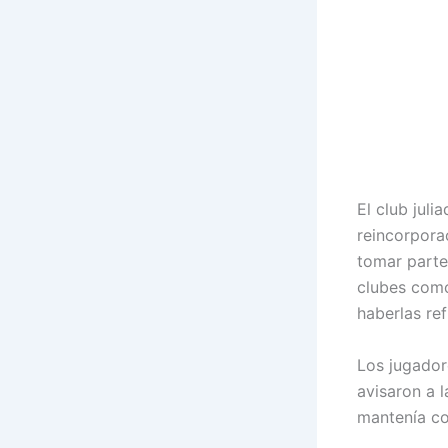
El club juli
reincorporac
tomar parte
clubes como
haberlas re
Los jugador
avisaron a 
mantenía co