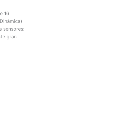
de 16
a Dinámica)
s sensores:
nte gran