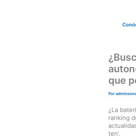
Ir
al
contenido
Conó
¿Busc
auton
que p
Por
adminson
¿La bater
ranking d
actualida
ten’.