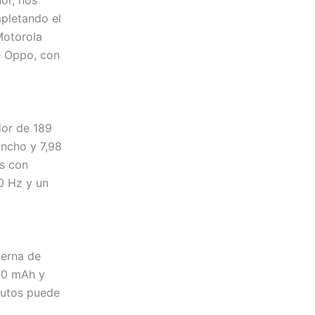
or, nos
mpletando el
Motorola
ue Oppo, con
dor de 189
ancho y 7,98
s con
0 Hz y un
erna de
600 mAh y
nutos puede