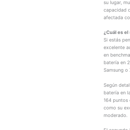
su lugar, m
capacidad d
afectada co
¿Cuál es el
Si estás p
excelente a
en benchmar
batería en 
Samsung o X
Según detal
batería en 
164 puntos 
como su exc
moderado.