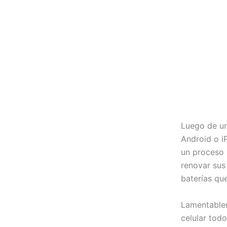
Luego de un
Android o i
un proceso 
renovar sus
baterías qu
Lamentablem
celular tod