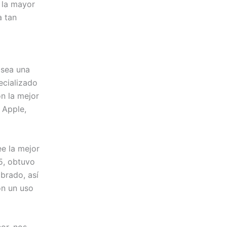
 la mayor
a tan
osea una
ecializado
n la mejor
 Apple,
e la mejor
25, obtuvo
ibrado, así
on un uso