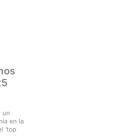
onos
25
n un
ía en la
l ‘top