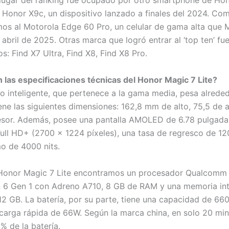
lugar del ranking fue ocupado por otro smartphone de Hon
l Honor X9c, un dispositivo lanzado a finales del 2024. Co
os al Motorola Edge 60 Pro, un celular de gama alta que 
 abril de 2025. Otras marca que logró entrar al ‘top ten’ f
os: Find X7 Ultra, Find X8, Find X8 Pro.
 las especificaciones técnicas del Honor Magic 7 Lite?
no inteligente, que pertenece a la gama media, pesa alrede
ene las siguientes dimensiones: 162,8 mm de alto, 75,5 de 
sor. Además, posee una pantalla AMOLED de 6.78 pulgada
Full HD+ (2700 x 1224 píxeles), una tasa de regresco de 12
mo de 4000 nits.
 Honor Magic 7 Lite encontramos un procesador Qualcomm
 6 Gen 1 con Adreno A710, 8 GB de RAM y una memoria int
2 GB. La batería, por su parte, tiene una capacidad de 6
carga rápida de 66W. Según la marca china, en solo 20 mi
% de la batería.