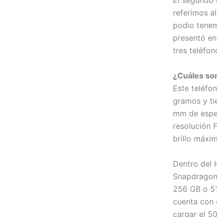
El segundo 
referimos a
podio tenem
presentó en
tres teléfon
¿Cuáles son
Este teléfo
gramos y ti
mm de espe
resolución 
brillo máxi
Dentro del
Snapdragon
256 GB o 51
cuenta con 
cargar el 50