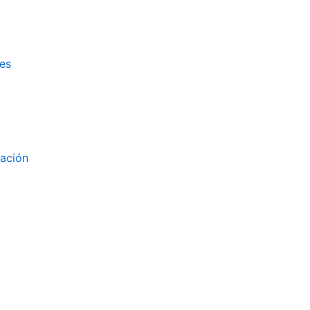
es
zación