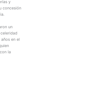
rías y
su concesión
ia.
zaron un
 celeridad
 años en el
 quien
con la