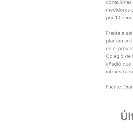
conexiones 
medidores c
por 10 años 
Frente a est
plantón en 
en el proye
Cplegio de I
añadió que 
infraestruct
Fuente: Diar
Úl