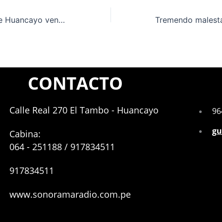
En restaurante de Huancayo vendían almuerzos y cocaína
CONTACTO
Calle Real 270 El Tambo - Huancayo
96
gu
Cabina:
064 - 251188 / 917834511
917834511
www.sonoramaradio.com.pe