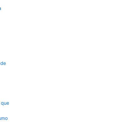
a
ude
 que
ismo