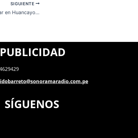
SIGUIENTE
Tremendo malestar en Huancayo por cierre de la Calle Real por llegada de ministros
PUBLICIDAD
4629429
idobarreto@sonoramaradio.com.pe
SÍGUENOS