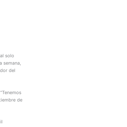
al solo
la semana,
ador del
. “Tenemos
tiembre de
il