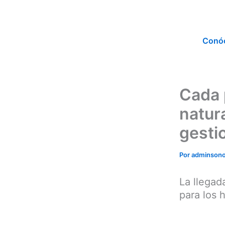
Ir
al
contenido
Conó
Cada 
natur
gesti
Por
adminson
La llegad
para los 