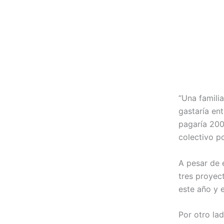
“Una famili
gastaría ent
pagaría 200
colectivo po
A pesar de 
tres proyec
este año y 
Por otro la