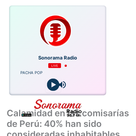
Ir
al
contenido
Sonorama Radio
LIVE
PACHA POP
Calamidad en las comisarías
de Perú: 40% han sido
consideradas inhabitables