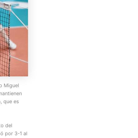
eo Miguel
 mantienen
, que es
to del
ó por 3-1 al