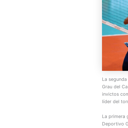
La segunda 
Grau del Ca
invictos co
líder del to
La primera g
Deportivo G