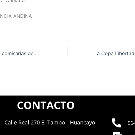
vo Wanka 0
ENCIA ANDINA
Calamidad en las comisarías de Perú: 40% han sido consideradas inhabitables por la Contraloría
CONTACTO
Calle Real 270 El Tambo - Huancayo
96