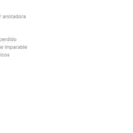
r anotadora
 perdido
ue imparable
nicos