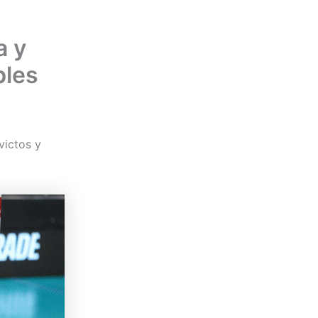
a y
bles
victos y