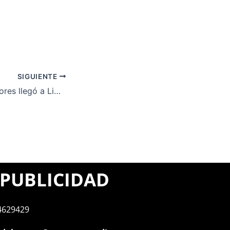
SIGUIENTE
La Copa Libertadores llegó a Lima: el imponente trofeo está disponible para fotografías de fanáticos y turistas
PUBLICIDAD
4629429