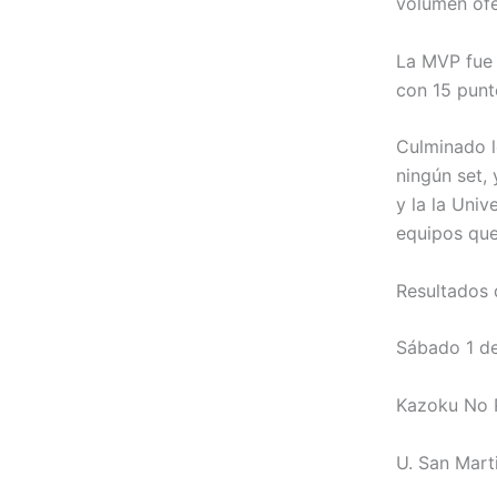
volumen of
La MVP fue 
con 15 punt
Culminado l
ningún set,
y la la Uni
equipos que
Resultados 
Sábado 1 d
Kazoku No P
U. San Mart