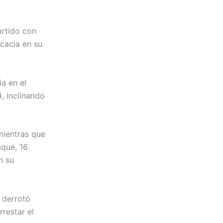
artido con
icacia en su
ia en el
, inclinando
mientras que
que, 16
n su
 derrotó
restar el