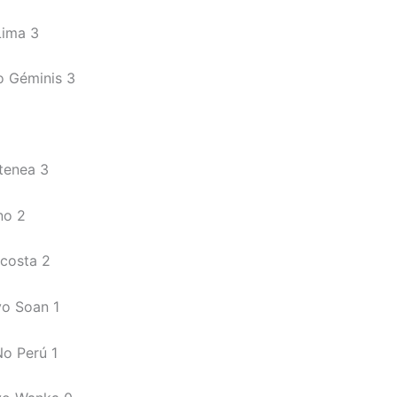
Lima 3
o Géminis 3
Atenea 3
ino 2
costa 2
vo Soan 1
No Perú 1