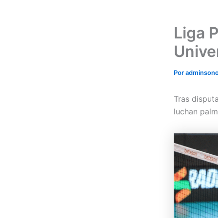
Liga 
Unive
Por
adminson
Tras disput
luchan pal