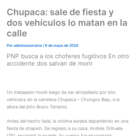
Ir
Chupaca: sale de fiesta y
al
contenido
dos vehículos lo matan en la
calle
Por
adminsonorama
/
8 de mayo de 2024
PNP busca a los choferes fugitivos En otro
accidente dos salvan de morir
Un trabajador murió luego de ser atropellado por dos
vehículos en la carretera Chupaca – Chongos Bajo, a la
altura del jirón Bruno Terreros.
Antes del hecho fatal, la víctima estaba departiendo en una
fiesta de shapish. De regreso a su casa, Andrés Orihuela
(35), encontró la muerte. Su cuerpo fue encontrado