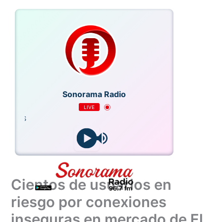
Ir
al
contenido
Sonorama Radio
LIVE
 HORAS
Cientos de usuarios en
riesgo por conexiones
inseguras en mercado de El