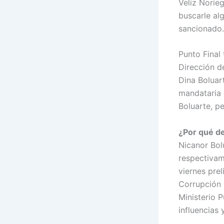
Veliz Norie
buscarle al
sancionado.
Punto Final
Dirección d
Dina Boluar
mandataria 
Boluarte, p
¿Por qué de
Nicanor Bol
respectivam
viernes prel
Corrupción d
Ministerio P
influencias 