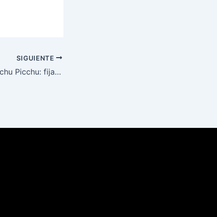
SIGUIENTE
Entradas para Machu Picchu: fijan un aforo diario de 5600 visitantes para este año