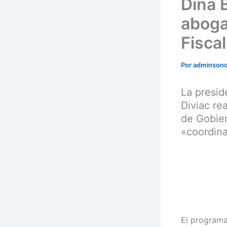
Dina 
aboga
Fiscal
Por
adminson
La presid
Diviac re
de Gobier
«coordina
El programa