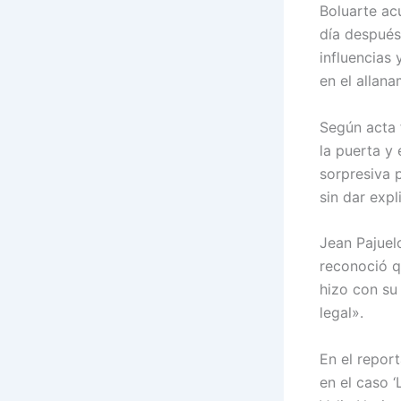
Boluarte ac
día después
influencias 
en el allana
Según acta 
la puerta y
sorpresiva 
sin dar expl
Jean Pajuel
reconoció q
hizo con su
legal».
En el repor
en el caso ‘