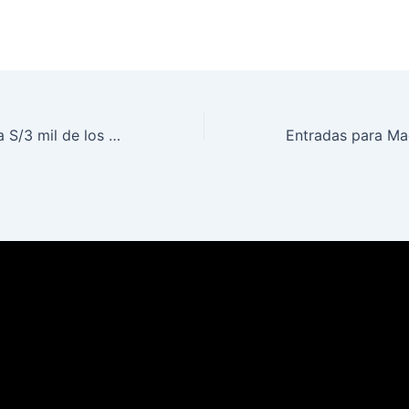
Adolescente roba S/3 mil de los ahorros de la madre de su amigo, en Huancavelica