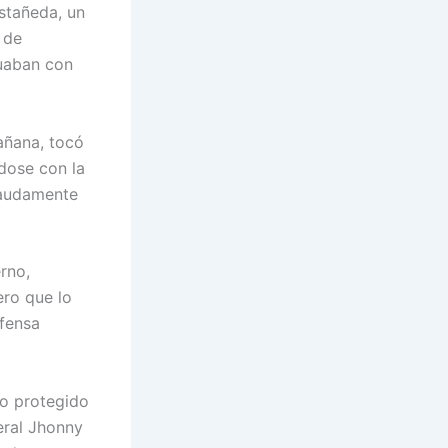
stañeda, un
 de
nuaban con
añana, tocó
dose con la
 raudamente
rno,
ero que lo
efensa
go protegido
neral Jhonny