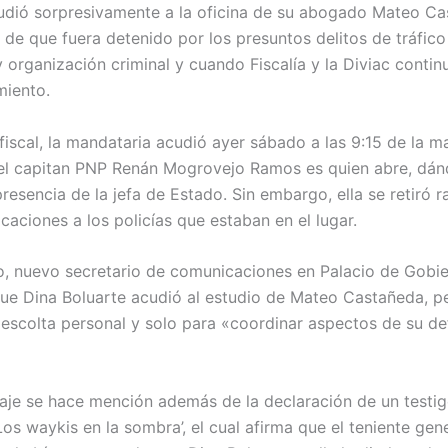
udió sorpresivamente a la oficina de su abogado Mateo Ca
 de que fuera detenido por los presuntos delitos de tráfico
y organización criminal y cuando Fiscalía y la Diviac conti
miento.
fiscal, la mandataria acudió ayer sábado a las 9:15 de la m
 el capitan PNP Renán Mogrovejo Ramos es quien abre, dán
presencia de la jefa de Estado. Sin embargo, ella se retiró
icaciones a los policías que estaban en el lugar.
o, nuevo secretario de comunicaciones en Palacio de Gobie
ue Dina Boluarte acudió al estudio de Mateo Castañeda, p
 escolta personal y solo para «coordinar aspectos de su d
taje se hace mención además de la declaración de un testi
Los waykis en la sombra’, el cual afirma que el teniente ge