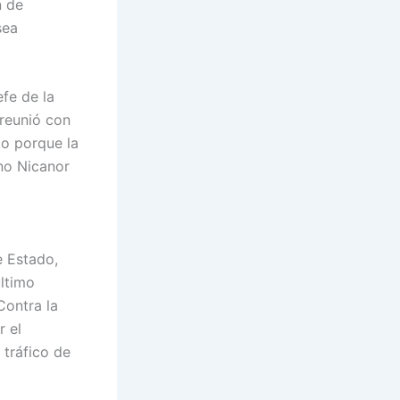
n de
sea
fe de la
 reunió con
to porque la
no Nicanor
e Estado,
ltimo
Contra la
r el
 tráfico de