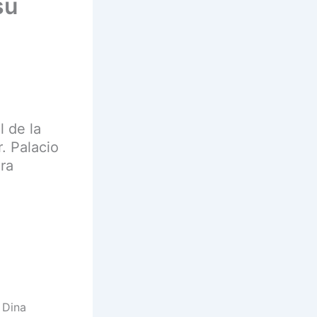
su
l de la
r. Palacio
ra
 Dina