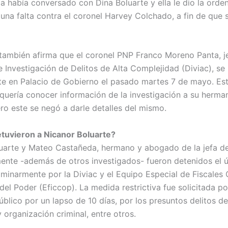
ga había conversado con Dina Boluarte y ella le dio la orde
guna falta contra el coronel Harvey Colchado, a fin de que 
 también afirma que el coronel PNP Franco Moreno Panta, je
e Investigación de Delitos de Alta Complejidad (Diviac), se
te en Palacio de Gobierno el pasado martes 7 de mayo. Es
quería conocer información de la investigación a su herma
ero este se negó a darle detalles del mismo.
tuvieron a Nicanor Boluarte?
uarte y Mateo Castañeda, hermano y abogado de la jefa d
ente -además de otros investigados- fueron detenidos el ú
iminarmente por la Diviac y el Equipo Especial de Fiscales 
el Poder (Eficcop). La medida restrictiva fue solicitada po
úblico por un lapso de 10 días, por los presuntos delitos de
y organización criminal, entre otros.