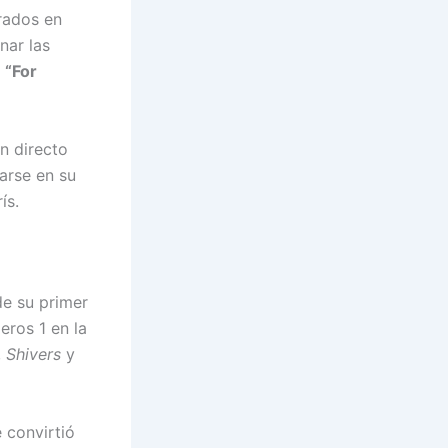
irados en
nar las
o
“For
n directo
arse en su
ís.
de su primer
ros 1 en la
,
Shivers
y
 convirtió