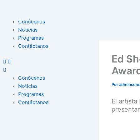
Ir
al
contenido
Menu
Conócenos
Noticias
Programas
Contáctanos
Ed Sh
Award
Conócenos
Por
adminson
Noticias
Programas
El artist
Contáctanos
presenta