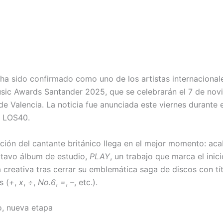
ha sido confirmado como uno de los artistas internacional
ic Awards Santander 2025, que se celebrarán el 7 de nov
de Valencia. La noticia fue anunciada este viernes durante
 LOS40.
ación del cantante británico llega en el mejor momento: ac
ctavo álbum de estudio,
PLAY
, un trabajo que marca el inic
 creativa tras cerrar su emblemática saga de discos con tí
s (
+
,
x
,
÷
,
No.6
,
=
,
–
, etc.).
, nueva etapa