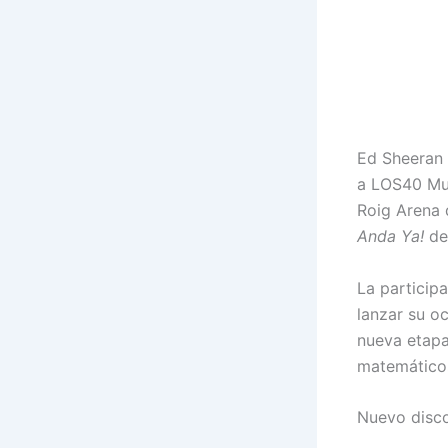
Ed Sheeran 
a LOS40 Mus
Roig Arena 
Anda Ya!
de
La particip
lanzar su o
nueva etapa
matemático
Nuevo disco