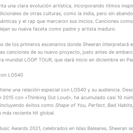
ta una clara evolución artística, incorporando ritmos insp
icionales de otras culturas, como la india, pero sin abando
ánticas y el rap que marcaron sus inicios. Canciones com
lejan su nueva faceta como padre y artista maduro.
no de los primeros escenarios donde Sheeran interpretará e
las canciones de su nuevo proyecto, justo antes de embarc
ra mundial LOOP TOUR, que dará inicio en diciembre en Par
 con LOS40
tiene una relación especial con LOS40 y su audiencia. Des
 2015 con «Thinking Out Loud», ha acumulado casi 10 núme
l, incluyendo éxitos como
Shape of You
,
Perfect
,
Bad Habits
más reciente hit global.
sic Awards 2021, celebrados en Islas Baleares, Sheeran se