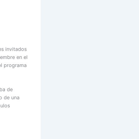
es invitados
iembre en el
 el programa
aba de
io de una
tulos