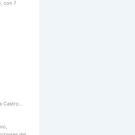
o, con 7
ia Castro…
vo,
rtantes del