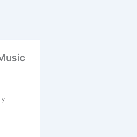
Music
 y