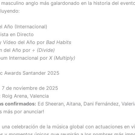
ta masculino anglo más galardonado en la historia del event
cluyendo:
el Año (Internacional)
ista en Directo
y Vídeo del Año por
Bad Habits
n del Año por
÷ (Divide)
bum Internacional por
X (Multiply)
c Awards Santander 2025
:
7 de noviembre de 2025
:
Roig Arena, Valencia
as confirmados:
Ed Sheeran, Aitana, Dani Fernández, Valer
s más por anunciar!
á una celebración de la música global con actuaciones en vi
s y momentos únicos que reunirán a los nombres más impo