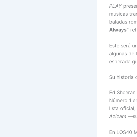
PLAY
presen
músicas trad
baladas rom
Always”
ref
Este será u
algunas de 
esperada gi
Su historia
Ed Sheeran 
Número 1 en
lista oficia
Azizam
—su 
En LOS40 Mu