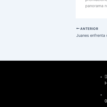
panorama na
ANTERIOR
0