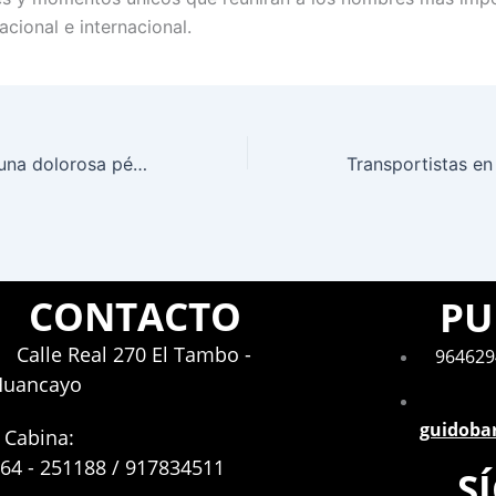
cional e internacional.
Juanes enfrenta una dolorosa pérdida: fallece su madre Alicia Vásquez a los 95 años
CONTACTO
PU
Calle Real 270 El Tambo -
964629
Huancayo
guidoba
Cabina:
64 - 251188 / 917834511
S