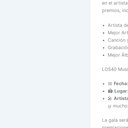
en el artis
premios, in
Artista d
Mejor Art
Canción 
Grabació
Mejor Ál
LOS40 Musi
📅
Fecha
🏟️
Lugar
🎤
Artist
¡y mucho
La gala ser
premiacione