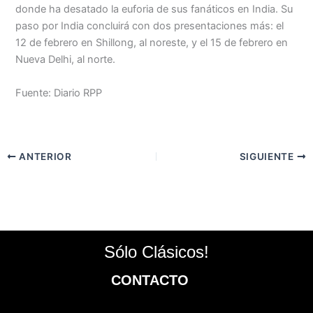
donde ha desatado la euforia de sus fanáticos en India. Su
paso por India concluirá con dos presentaciones más: el
12 de febrero en Shillong, al noreste, y el 15 de febrero en
Nueva Delhi, al norte.
Fuente: Diario RPP
ANTERIOR
SIGUIENTE
Sólo Clásicos!
CONTACTO