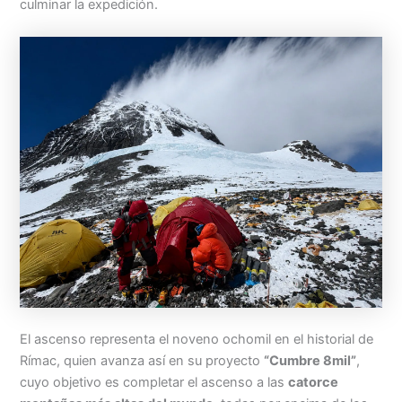
culminar la expedición.
El ascenso representa el noveno ochomil en el historial de
Rímac, quien avanza así en su proyecto
“Cumbre 8mil”
,
cuyo objetivo es completar el ascenso a las
catorce