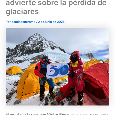
advierte sobre la pérdida de
glaciares
Por
adminsonorama
/
2 de junio de 2026
Menu
El
montañista peruano Víctor Rímac
alcanzó por segunda