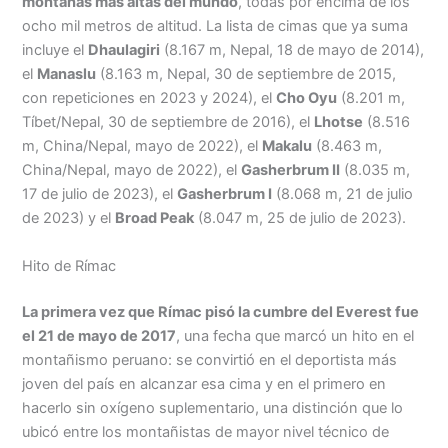
montañas más altas del mundo
, todas por encima de los
ocho mil metros de altitud. La lista de cimas que ya suma
incluye el
Dhaulagiri
(8.167 m, Nepal, 18 de mayo de 2014),
el
Manaslu
(8.163 m, Nepal, 30 de septiembre de 2015,
con repeticiones en 2023 y 2024), el
Cho Oyu
(8.201 m,
Tíbet/Nepal, 30 de septiembre de 2016), el
Lhotse
(8.516
m, China/Nepal, mayo de 2022), el
Makalu
(8.463 m,
China/Nepal, mayo de 2022), el
Gasherbrum II
(8.035 m,
17 de julio de 2023), el
Gasherbrum I
(8.068 m, 21 de julio
de 2023) y el
Broad Peak
(8.047 m, 25 de julio de 2023).
Hito de Rímac
La primera vez que Rímac pisó la cumbre del Everest fue
el 21 de mayo de 2017
, una fecha que marcó un hito en el
montañismo peruano: se convirtió en el deportista más
joven del país en alcanzar esa cima y en el primero en
hacerlo sin oxígeno suplementario, una distinción que lo
ubicó entre los montañistas de mayor nivel técnico de