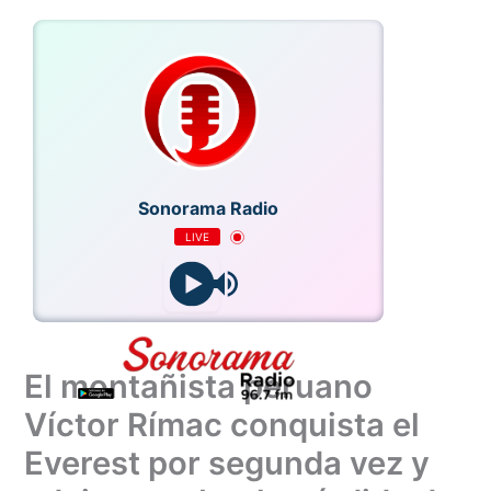
Ir
al
contenido
Sonorama Radio
LIVE
El montañista peruano
Víctor Rímac conquista el
Everest por segunda vez y